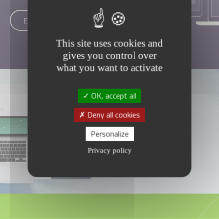
En savoir plus
This site uses cookies and
gives you control over
what you want to activate
OK, accept all
Référencement de Site Internet
Deny all cookies
Personalize
Nos services
Privacy policy